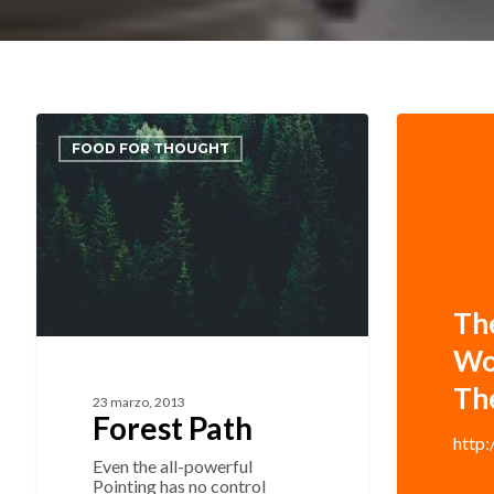
FOOD FOR THOUGHT
Th
Wo
Th
23 marzo, 2013
Forest Path
http
Even the all-powerful
Pointing has no control