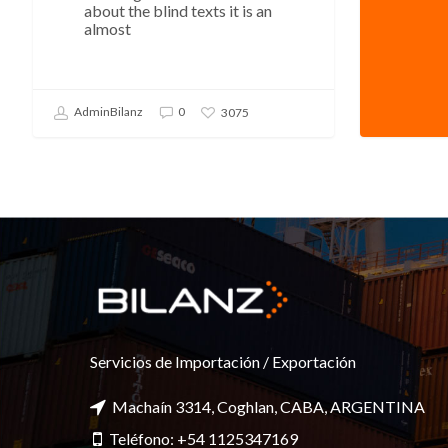
about the blind texts it is an
almost
AdminBilanz
0
3075
Servicios de Importación / Exportación
Machaín 3314, Coghlan, CABA, ARGENTINA
Teléfono: +54 1125347169