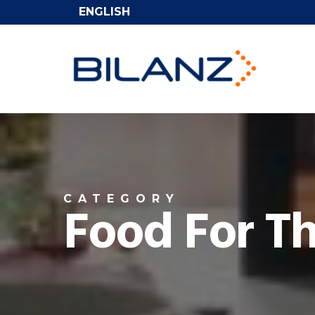
Skip
ENGLISH
to
main
content
CATEGORY
Food For T