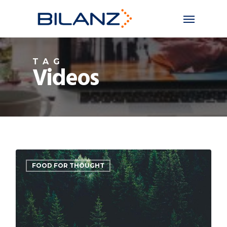
Skip
Menu
to
main
content
TAG
Videos
3075
FOOD FOR THOUGHT